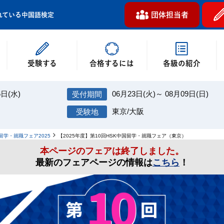
団体担当者
れている中国語検定
受験する
各級の紹介
合格するには
6日(水)
06月23日(火)～ 08月09日(日)
東京/大阪
留学・就職フェア2025
【2025年度】第10回HSK中国留学・就職フェア（東京）
本ページのフェアは終了しました。
最新のフェアページの情報は
こちら
！