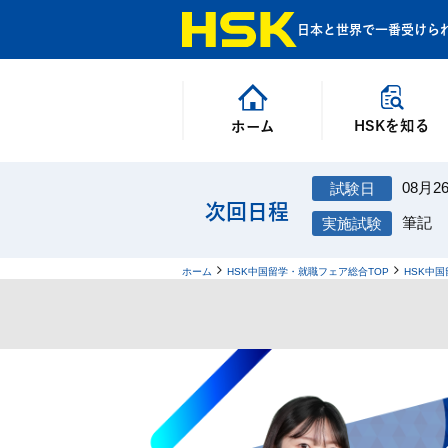
日本と世界で一番受けら
HSKを知る
ホーム
08月2
次回日程
筆記
ホーム
HSK中国留学・就職フェア総合TOP
HSK中国