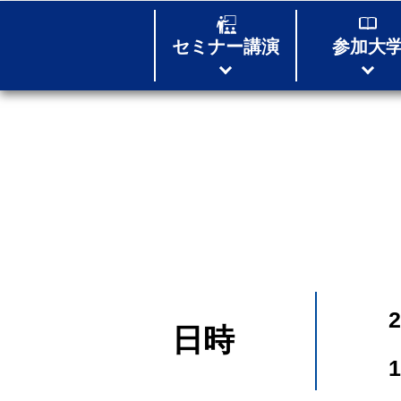
セミナー
講演
参加大
日時
1