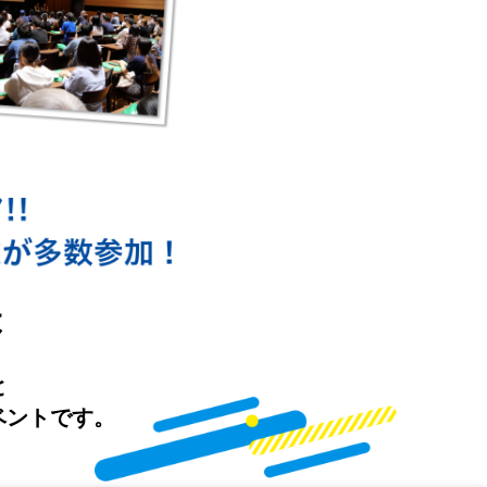
は
と
ベントです。