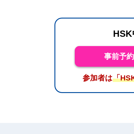
HS
事前予
参加者は
「HS