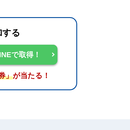
加する
INEで取得！
券」
が当たる！