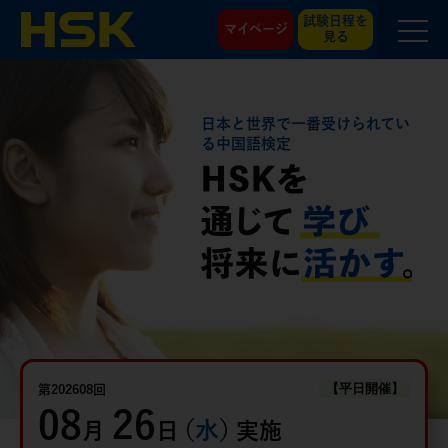
試験日程を
マイページ
見る
日本と世界で一番受けられてい
る中国語検定
【平日開催】
第202608回
08
26
（
水
）
月
日
実施