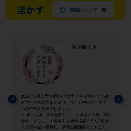
就職について
速報！
本课程面向准备参加 C
围绕考试重点内容进
6年9月入学 中国名門大学 合格者決定！HSK
学员了解考试结构、
Previous
Next
進室の推薦により、今年も中国名門大学
力。
格者を輩出しました。
课程内容涵盖汉语国
文化交际及模拟练习
旦大学 3名合格！
大連理工大学 3名
育或希望取得相关资
さらに、大連理工大学合格者のうち2名が
学金を獲得し、学費全額免除となりまし