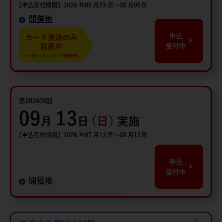
【申込受付期間】2026 年06 月23 日～08 月09日
開催地
申込
カード決済のみ
延長中
受付中
※一部バウチャーコード利用不可
第202609回
09
13
（
日
）
月
日
実施
【申込受付期間】2026 年07 月13 日～08 月13日
申込
受付中
開催地