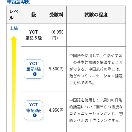
筆記試験
レベ
級
受験料
試験の程度
ル
上級
YCT
（6,050
筆記５級
円）
中国語を使用して、生活や学習
上の基本的課題を解決すること
YCT
5,500円
筆記4級
ができる。中国旅行の際には、
殆どのコミュニケーション課題
に対処できる。
中国語を使用して、周知の日常
YCT
的話題について簡単かつ直接な
4,950円
筆記3級
コミュニケーションがとれ、初
級レベルの上位にランクする。