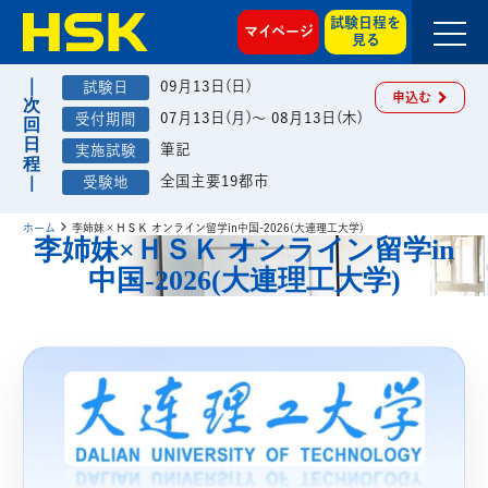
試験日程を
マイページ
見る
09月13日(日)
申込む
07月13日(月)～ 08月13日(木)
筆記
全国主要19都市
ホーム
李姉妹×ＨＳＫ オンライン留学in中国-2026(大連理工大学)
李姉妹×ＨＳＫ オンライン留学in
中国-2026(大連理工大学)