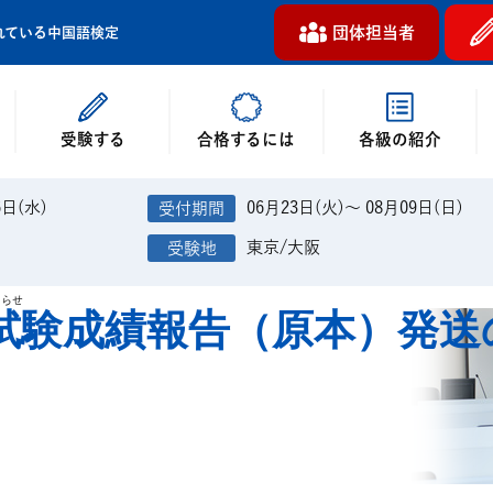
団体担当者
れている中国語検定
受験する
各級の紹介
合格するには
6日(水)
06月23日(火)～ 08月09日(日)
東京/大阪
知らせ
4日試験成績報告（原本）発