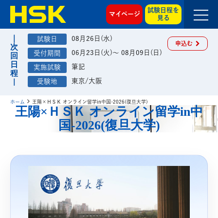
試験日程を
マイページ
見る
08月26日(水)
申込む
06月23日(火)～ 08月09日(日)
筆記
東京/大阪
ホーム
王陽×ＨＳＫ オンライン留学in中国-2026(復旦大学)
王陽×ＨＳＫ オンライン留学in中
国-2026(復旦大学)