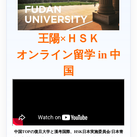
王陽×ＨＳＫ
オンライン留学 in 中
国
中国TOPの復旦大学と漢考国際、
HSK日本実施委員会/日本青