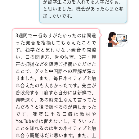
が留学生に力を入れてる大学だなぁ、
と思いました。機会があったらまた参
加したいです。
3週間で一番ありがたかったのは間違
った発音を指摘してもらえたことで
す。独学だと気付けない発音の間違
い、口の開き方、舌の位置、
3
声・軽
声の抑揚などを随時ご指摘いただけた
ことで、グッと中国語への理解が深ま
りました。また、毎日ネイティブと触
れ合えたのも大きかったです。先生が
普段発する口癖すら自分には新鮮で、
興味深く、あの時先生なんて言ってた
んだろ？と後で調べるのが楽しかった
です。咄嗟に出る口癖は教材や
YouTube
では習えないし、そういった
ことを知れるのは生のネイティブと触
れ合う醍醐味だと思います。また、上