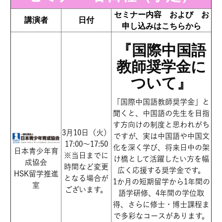
セミナー内容 および お
講演者
日付
申し込みはこちらから
『国際中国語
教師奨学金に
ついて』
「国際中国語教師奨学金」と
聞くと、中国語の先生を目指
す方向けの制度と思われがち
3月10日（火）
ですが、実は中国語や中国文
17:00～17:50
化を深く学び、将来日中の架
日本青少年育
※当日までに
け橋として活躍したい方を幅
成協会
時間など変更
広く応援する奨学金です。
HSK留学推進
となる場合が
1か月の短期留学から1年間の
室
ございます。
語学研修、4年間の学位取
得、さらに修士・博士課程ま
で多彩なコースがあります。