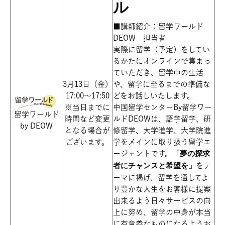
ル
■講師紹介：留学ワールド
DEOW 担当者
実際に留学（予定）をしてい
るかたにオンラインで集まっ
ていただき、留学中の生活
3月13日（金）
や、留学に至るまでの準備な
17:00～17:50
どをお話しいたします。
※当日までに
中国留学センターBy留学ワー
留学ワールド
時間など変更
ルドDEOWは、語学留学、研
by DEOW
となる場合が
修留学、大学進学、大学院進
ございます。
学をメインに取り扱う留学エ
ージェントです。
「
夢の探求
者にチャンスと希望を」
をテ
ーマに掲げ、留学を通してよ
り豊かな人生をお客様に提案
出来るよう日々サービスの向
上に努め、留学の中身が本当
に有意義なものになるようお