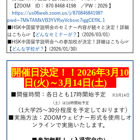
【ZOOM ID： 870 8468 4198 ／PW：2026 】
https://us06web.zoom.us/j/87084684198?
pwd=7MkTAMkVB3YVRxyVcbsvc7iggCEf9L.1
■HSK中国留学説明会のセミナー内容が続々と決定！詳細
はこちら☞【
どんなセミナーが？
】(2026/03/01)
■HSK中国留学説明会への参加校が決定！詳細はこちら☞
【
どんな学校が？
】(2026/01/30)
開催日決定！！2026年3月10
日(火)～3月14日(土)
■開催時間：各日とも17時開始予定
※3月14日
（土）は10時開始予定
（1大学25～30分程度を予定しております）
■実施方法：ZOOMウェビナー形式を使用しオ
ンラインで実施いたします。