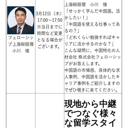
上海総経理 小川 様
「せっかく学んだ中国語。活
3月12日（木）
かしたい！」
17:00～17:50
「中国語を使える仕事ってあ
※当日までに
るの？」
時間など変更
「どれくらい勉強すればキャ
フェローシッ
となる場合が
リアに活かせるのかな？」
プ上海総経理
ございます。
こんな疑問に、中国特化の人
小川 様
材会社 株式会社フェローシッ
プがお答えします。
中国語の市場感、具体的な求
人事例、中国語を活かしたキ
ャリア事例をご紹介しますの
でぜひ覗きに来てください。
現地から中継
でつなぐ様々
な留学スタイ