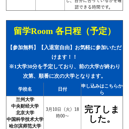
し、自分に合っているかを確
認できる時間です。
留学Room 各日程（予定）
【参加無料】【入退室自由】お気軽に参加いただ
けます！！
※1大学30分を予定しており、前の大学が終わり
次第、順番に次の大学となります。
申し込みはこちらか
学校名
日付
ら
兰州大学
中央财经大学
完了しま
3月10日（火）18
北京大学
時00～
した。
中国科学技术大学
哈尔滨师范大学