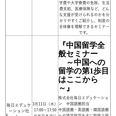
学費や大学寮費の免除、生活
費支給、医療保険など、どん
な支援が受けられるのかを分
かりやすくご紹介し、制度の
全体像を理解できるセミナー
です。
『中国留学全
般セミナー
～中国への
留学の第1歩目
はここから
～』
株式会社毎日エデュケーショ
ン 中国語圏担当
3月11日（水）
毎日エデュケ
中国語圏・英語圏・韓国語圏
17:00～17:50
ーション社
への語学留学を主に取扱う留
※当日までに