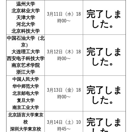
温州大学
北京林业大学
完了しま
3月11日（水）18
天津大学
時00～
した。
河北大学
北京科技大学
中国石油大学（北
京）
完了しま
大连理工大学
3月12日（木）18
西安电子科技大学
時00～
した。
南京艺术学院
浙江大学
中国人民大学
华中师范大学
完了しま
3月13日（金）18
北京邮电大学
時00～
した。
复旦大学
南京工业大学
北京語言大学東京
完了しま
校
3月14日（土）10
深圳大学東京校
時45～
した。