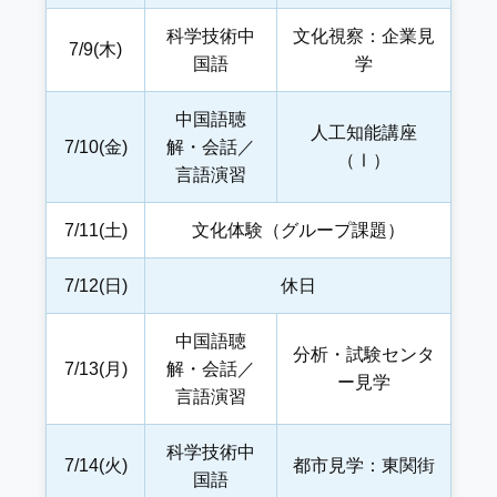
科学技術中
文化視察：企業見
7/9(木)
国語
学
中国語聴
人工知能講座
7/10(金)
解・会話／
（Ⅰ）
言語演習
7/11(土)
文化体験（グループ課題）
7/12(日)
休日
中国語聴
分析・試験センタ
7/13(月)
解・会話／
ー見学
言語演習
科学技術中
7/14(火)
都市見学：東関街
国語