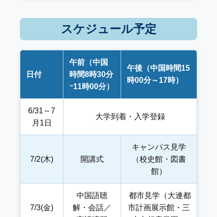
スケジュール予定
午前（中国
午後（中国時間15
日付
時間8時30分
時00分～17時）
ｰ11時00分）
6/31～7
大学到着・入学登録
月1日
キャンパス見学
7/2(木)
開講式
（校史館・図書
館）
中国語聴
都市見学（大連都
7/3(金)
解・会話／
市計画展示館・三