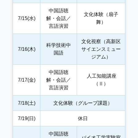
中国語聴
文化体験（扇子
7/15(水)
解・会話／
舞）
言語演習
文化視察（高新区
科学技術中
7/16(木)
サイエンスミュー
国語
ジアム）
中国語聴
人工知能講座
7/17(金)
解・会話／
（Ⅱ）
言語演習
7/18(土)
文化体験（グループ課題）
7/19(日)
休日
中国語聴
バイオ工学実験室