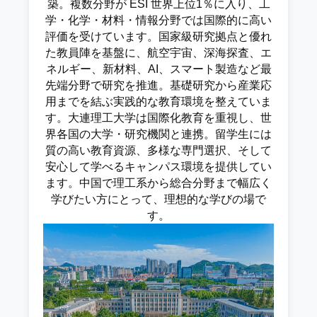
築。複数分野が ESI 世界上位1％に入り、工
学・化学・材料・情報分野では国際的に高い
評価を受けています。国家級研究拠点と優れ
た教員陣を基盤に、航空宇宙、深海探査、エ
ネルギー、新材料、AI、スマート製造など最
先端分野で研究を推進。基礎研究から産業応
用までを結ぶ実践的な教育環境を整えていま
す。大連理工大学は国際化教育を重視し、世
界各国の大学・研究機関と連携。留学生には
質の高い教育資源、多様な専門選択、そして
安心して学べるキャンパス環境を提供してい
ます。中国で理工系から総合分野まで幅広く
学びたい方にとって、理想的な学びの場で
す。