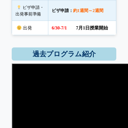
ビザ申請・
ビザ申請
：
約1週間
～2
週間
出発事前準備
出発
6/30-7/1
7月1日
授業開始
過去プログラム紹介