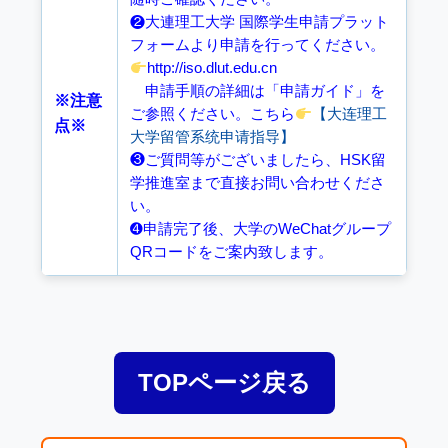
❷大連理工大学 国際学生申請プラット
フォームより申請を行ってください。
http://iso.dlut.edu.cn
申請手順の詳細は「申請ガイド」を
※注意
ご参照ください。こちら
【大连理工
点※
大学留管系统申请指导】
❸ご質問等がございましたら、HSK留
学推進室まで直接お問い合わせくださ
い。
➍申請完了後、大学のWeChatグループ
QRコードをご案内致します。
TOPページ戻る