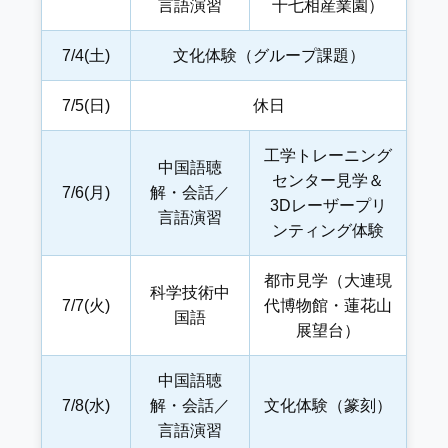
言語演習
十七相産業園）
7/4(土)
文化体験（グループ課題）
7/5(日)
休日
工学トレーニング
中国語聴
センター見学＆
7/6(月)
解・会話／
3Dレーザープリ
言語演習
ンティング体験
都市見学（大連現
科学技術中
7/7(火)
代博物館・蓮花山
国語
展望台）
中国語聴
7/8(水)
解・会話／
文化体験（篆刻）
言語演習