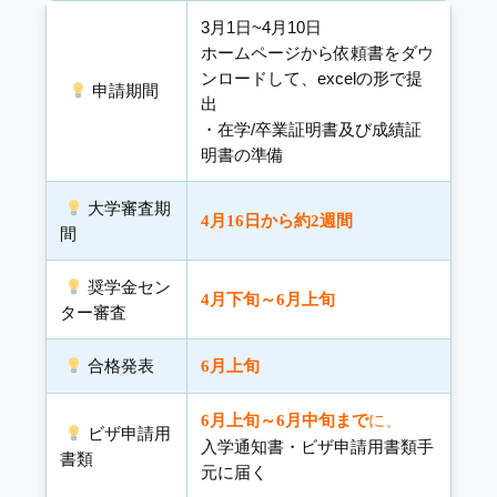
3月1日~4月10日
ホームページから依頼書をダウ
ンロードして、excelの形で提
申請期間
出
・在学/卒業証明書及び成績証
明書の準備
大学審査期
4月16日から約2週間
間
奨学金セン
4
月下旬
～6
月上旬
ター審査
合格発表
6
月上旬
に、
6月上旬～6
月中旬まで
ビザ申請用
入学通知書・ビザ申請用書類手
書類
元に届く