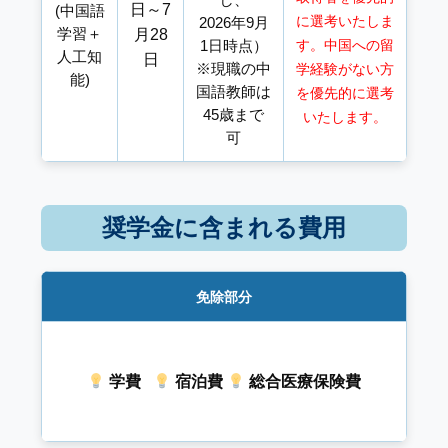
日～7
(中国語
に選考いたしま
2026年9月
学習＋
月28
1日時点）
す。
中国への留
人工知
日
※現職の中
学経験がない方
能)
国語教師は
を優先的に選考
45歳まで
いたします。
可
奨学金に含まれる費用
免除部分
学費
宿泊費
総合医療保険費