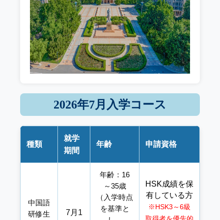
2026年7月入学コース
就学
種類
年齢
申請資格
期間
年齢：16
HSK成績を保
～35歳
有している方
（入学時点
中国語
※HSK3～6級
を基準と
7月1
研修生
取得者を優先的
し、