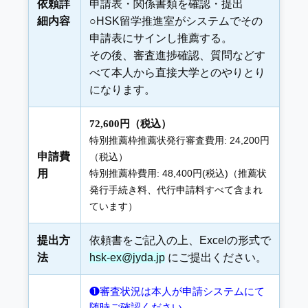
依頼詳
申請表・関係書類を確認・提出
細内容
○HSK留学推進室がシステムでその
申請表にサインし推薦する。
その後、審査進捗確認、質問などす
べて本人から直接大学とのやりとり
になります。
72,600円（税込）
特別推薦枠推薦状発行審査費用: 24,200円
申請費
（税込）
用
特別推薦枠費用: 48,400円(税込)（推薦状
発行手続き料、代行申請料すべて含まれ
ています）
提出方
依頼書をご記入の上、Excelの形式で
法
hsk-ex@jyda.jp
にご提出ください。
❶審査状況は本人が申請システムにて
随時ご確認ください。