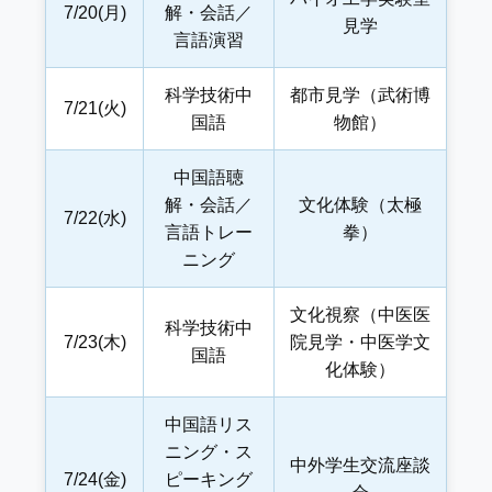
7/20(月)
解・会話／
見学
言語演習
科学技術中
都市見学（武術博
7/21(火)
国語
物館）
中国語聴
解・会話／
文化体験（太極
7/22(水)
言語トレー
拳）
ニング
文化視察（中医医
科学技術中
7/23(木)
院見学・中医学文
国語
化体験）
中国語リス
ニング・ス
中外学生交流座談
7/24(金)
ピーキング