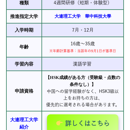
種類
4週間研修（短期・体験型）
推進指定大学
大連理工大学
華中科技大學
入学時期
7月・12月
16歳～35歳
年齢
※年齢計算基準：当該年の9月1日が基準日
学習内容
漢語学習
【HSK成績がある方（受験級・点数の
条件なし）】
申請資格
中国への留学経験がなく、HSK3級以
上をお持ちの方は、
優先的に選考される場合があります。
大連理工大学
詳しくはこちら
紹介