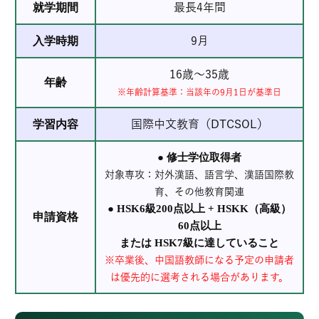
就学期間
最長4年間
入学時期
9月
16歳～35歳
年齢
※年齢計算基準：当該年の9月1日が基準日
学習内容
国際中文教育（DTCSOL）
● 修士学位取得者
対象専攻：対外漢語、語言学、漢語国際教
育、その他教育関連
● HSK6級200点以上 + HSKK（高級）
申請資格
60点以上
または HSK7級に達していること
※卒業後、中国語教師になる予定の申請者
は優先的に選考される場合があります。