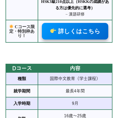
HSK3級210点以上（HSKKの成績があ
る方は優先的に選考）
– 漢語研修
Cコース限
詳しくはこちら
定・特別枠あ
り！
Dコース
Dコース
内容
種類
国際中文教育（学士課程）
就学期間
最長4年間
入学時期
9月
16歳～25歳