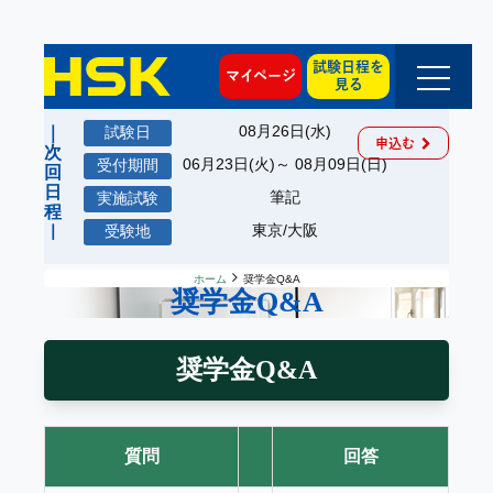
試験日程を
マイページ
見る
08月26日(水)
申込む
06月23日(火)～ 08月09日(日)
筆記
東京/大阪
ホーム
奨学金Q&A
奨学金Q&A
奨学金Q&A
質問
回答