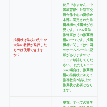
使用できません。中
国教育部中外語言交
流合作中心の奨学金
本部に認定された推
薦機構の推薦状が必
要です。 HSK留学
推進室はその推薦機
推薦状は学校の先生や
構の一つです。推薦
大学の教授が発行した
機構に関しては中国
ものは使用できます
のホームページに記
か？
載がありますので
ここに確認してくだ
さい。 ただしGコー
スの場合は、推薦機
構の推薦状に加えて
指導教官2名以上の
推薦状が必要となり
ます。
現在、すべての留学