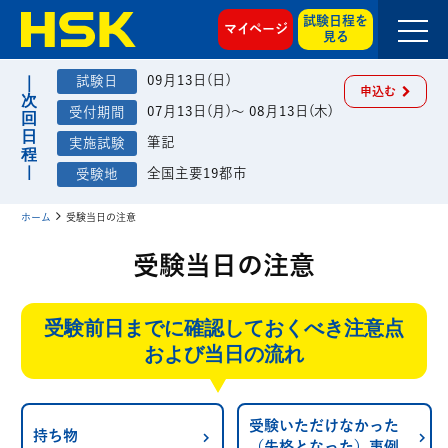
試験日程を
マイページ
見る
09月13日(日)
申込む
07月13日(月)～ 08月13日(木)
筆記
全国主要19都市
ホーム
受験当日の注意
受験当日の注意
受験前日までに確認しておくべき注意点
および当日の流れ
受験いただけなかった
持ち物
（失格となった）事例