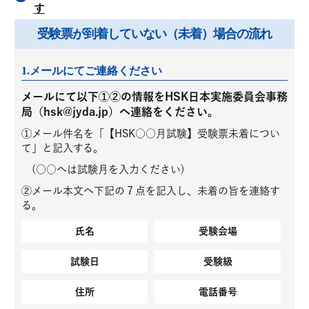
す
受験票が到着していない
（未着）場合の流れ
1.メールにてご連絡ください
メールにて以下①②の情報をHSK日本実施委員会事務
局（hsk@jyda.jp）へ連絡をください。
①メール件名を「【HSK○○月試験】受験票未着につい
て」と記入する。
(○○へは試験月を入力ください)
②メール本文へ下記の７点を記入し、未着の旨を連絡す
る。
氏名
受験会場
試験日
受験級
住所
電話番号