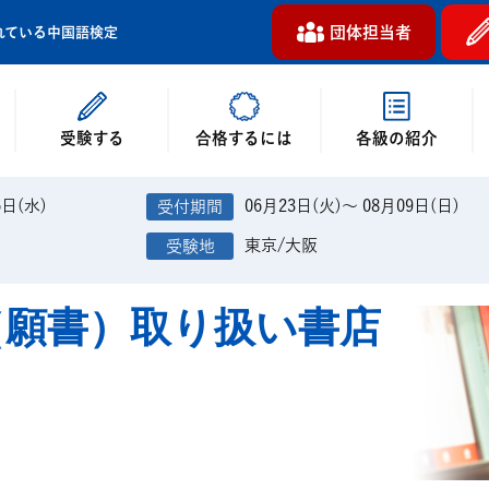
団体担当者
れている中国語検定
受験する
各級の紹介
合格するには
6日(水)
06月23日(火)～ 08月09日(日)
東京/大阪
（願書）取り扱い書店