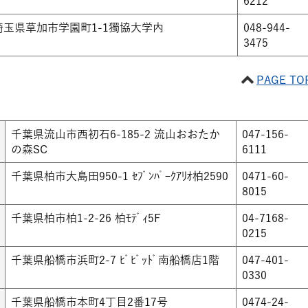
6212
埼玉県草加市学園町1-1獨協大学内
048-944-
3475
PAGE TO
千葉県流山市西初石6-185-2 流山おおたか
047-156-
の森SC
6111
千葉県柏市大島田950-1 ｾﾌﾞﾝﾊﾟｰｸｱﾘｵ柏2590
0471-60-
8015
千葉県柏市柏1-2-26 柏ﾓﾃﾞｨ5F
04-7168-
0215
千葉県船橋市浜町2-7 ﾋﾞﾋﾞｯﾄﾞ南船橋店1階
047-401-
0330
千葉県船橋市本町4丁目2番17号
0474-24-