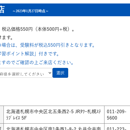
書店
～2023年1月27日時点～
込価格550円（本体500円+税）。
けます。
場合は、受験料が税込550円引きとなります。
学習ポイント解説」付きです。
ますのでご確認の上ご来店ください。
北海道札幌市中央区北五条西2-5 JRﾀﾜｰ札幌ｽﾃ
011-209-
ﾗﾌﾟﾚｲｽ 5F
5600
店
北海道札幌市中央区南1条西1-8-2 丸井今井南
011-223-