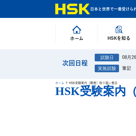
日本と世界で一番受けら
HSKを知る
ホーム
08月2
次回日程
筆記
ホーム
HSK受験案内（願書）取り扱い書店
HSK受験案内