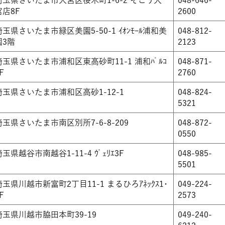
宮店8F
2600
埼玉県さいたま市緑区美園5-50-1 ｲｵﾝﾓｰﾙ浦和美
048-812-
園3階
2123
埼玉県さいたま市浦和区東高砂町11-1 浦和ﾊﾟﾙｺ
048-871-
F
2760
埼玉県さいたま市浦和区高砂1-12-1
048-824-
5321
埼玉県さいたま市南区別所7-6-8-209
048-872-
0550
埼玉県越谷市南越谷1-11-4 ｳﾞｪﾘｴ3F
048-985-
5501
埼玉県川越市新富町2丁目11-1 まるひろｱﾈｯｸｽ1･
049-224-
F
2573
埼玉県川越市脇田本町39-19
049-240-