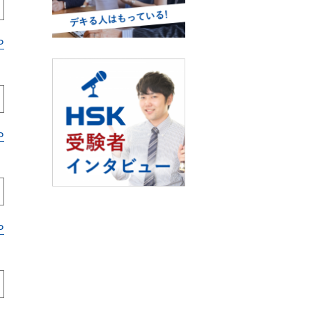
P
P
P