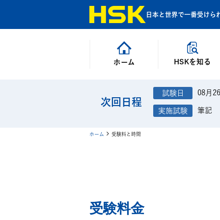
日本と世界で一番受けら
HSKを知る
ホーム
08月2
次回日程
筆記
ホーム
受験料と時間
受験料金