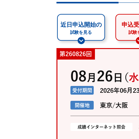
第260826回
08
26
月
日
（
水
2026年06月2
受付期間
東京/大阪
開催地
成績インターネット照会