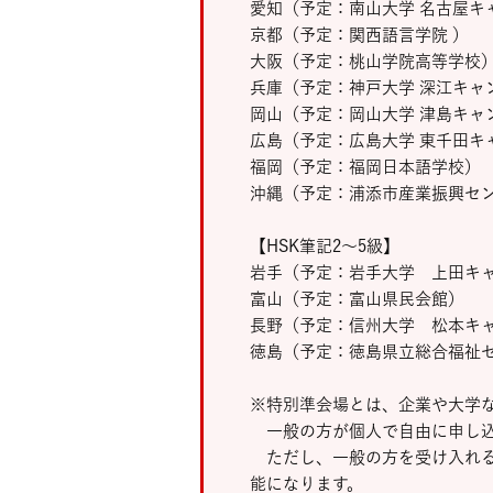
愛知（予定：南山大学 名古屋キ
京都（予定：関西語言学院 ）
大阪（予定：桃山学院高等学校
兵庫（予定：神戸大学 深江キャ
岡山（予定：岡山大学 津島キャ
広島（予定：広島大学 東千田キ
福岡（予定：福岡日本語学校）
沖縄（予定：浦添市産業振興セ
【HSK筆記2～5級】
岩手（予定：岩手大学 上田キ
富山（予定：富山県民会館）
長野（予定：信州大学 松本キ
徳島（予定：徳島県立総合福祉セ
※特別準会場とは、企業や大学
一般の方が個人で自由に申し込
ただし、一般の方を受け入れる
能になります。