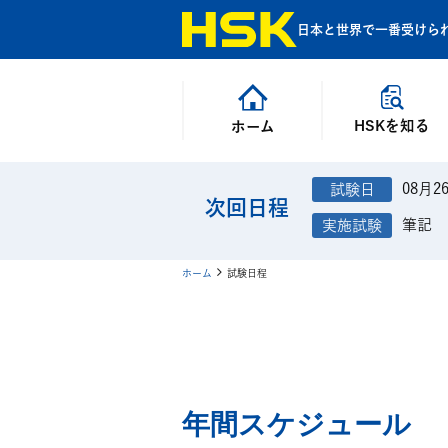
日本と世界で一番受けら
HSKを知る
ホーム
08月2
次回日程
筆記
ホーム
試験日程
年間スケジュール