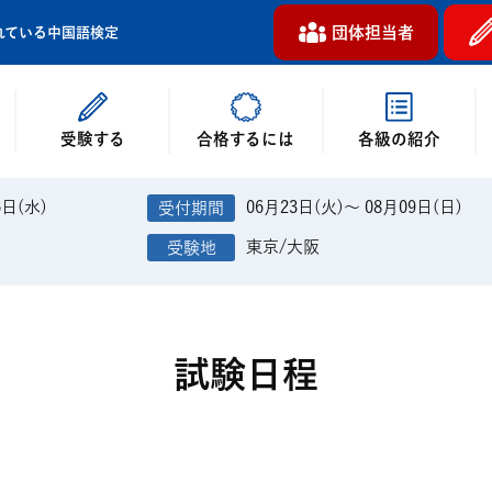
団体担当者
れている中国語検定
受験する
各級の紹介
合格するには
6日(水)
06月23日(火)～ 08月09日(日)
東京/大阪
試験日程