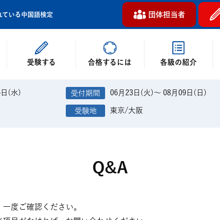
団体担当者
れている中国語検定
受験する
各級の紹介
合格するには
6日(水)
06月23日(火)～ 08月09日(日)
東京/大阪
Q&A
、一度ご確認ください。