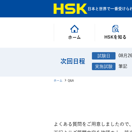
日本と世界で一番受けら
HSKを知る
ホーム
08月2
次回日程
筆記
ホーム
Q&A
よくある質問をご用意しましたので