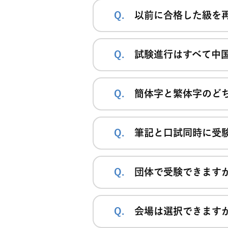
以前に合格した級を
試験進行はすべて中
簡体字と繁体字のど
筆記と口試同時に受
団体で受験できます
会場は選択できます