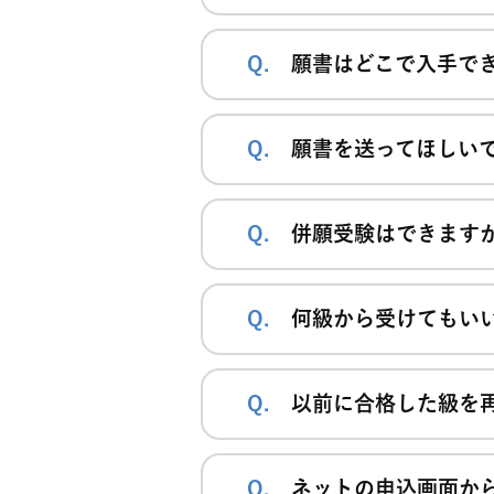
願書はどこで入手で
願書を送ってほしい
併願受験はできます
何級から受けてもい
以前に合格した級を
ネットの申込画面か