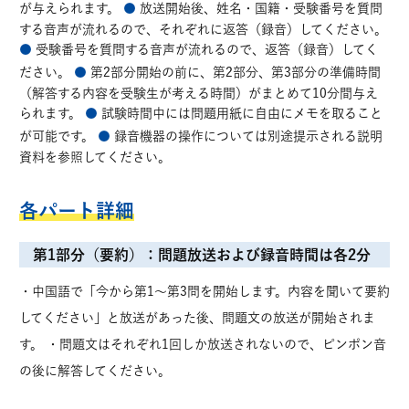
が与えられます。
●
放送開始後、姓名・国籍・受験番号を質問
する音声が流れるので、それぞれに返答（録音）してください。
●
受験番号を質問する音声が流れるので、返答（録音）してく
ださい。
●
第2部分開始の前に、第2部分、第3部分の準備時間
（解答する内容を受験生が考える時間）がまとめて10分間与え
られます。
●
試験時間中には問題用紙に自由にメモを取ること
が可能です。
●
録音機器の操作については別途提示される説明
資料を参照してください。
各パート詳細
第1部分（要約）：問題放送および録音時間は各2分
・
中国語で「今から第1～第3問を開始します。内容を聞いて要約
してください」と放送があった後、問題文の放送が開始されま
す。
・
問題文はそれぞれ1回しか放送されないので、ピンポン音
の後に解答してください。