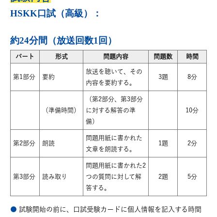
HSKK口試（高級）：
約24分間（放送回数1回）
パート
形式
問題内容
問題数
時間
放送を聴いて、その
第1部分
要約
3題
8分
内容を要約する。
（第2部分、第3部分
（準備時間）
に対する解答の準
10分
備）
問題用紙に書かれた
第2部分
朗読
1題
2分
文章を朗読する。
問題用紙に書かれた2
第3部分
読み取り
つの質問に対して解
2題
5分
答する。
●
試験開始の前に、口試受験カードに個人情報を記入する時間