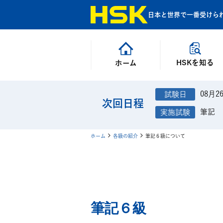
日本と世界で一番受けら
HSKを知る
ホーム
08月2
次回日程
筆記
ホーム
各級の紹介
筆記６級について
筆記６級