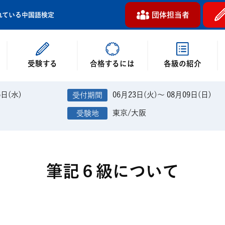
団体担当者
れている中国語検定
受験する
各級の紹介
合格するには
6日(水)
06月23日(火)～ 08月09日(日)
東京/大阪
筆記６級について