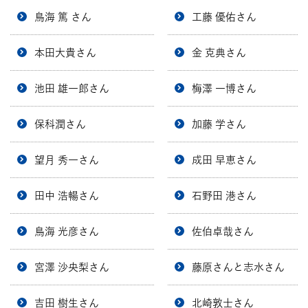
鳥海 篤 さん
工藤 優佑さん
本田大貴さん
金 克典さん
池田 雄一郎さん
梅澤 一博さん
保科潤さん
加藤 学さん
望月 秀一さん
成田 早恵さん
田中 浩暢さん
石野田 港さん
鳥海 光彦さん
佐伯卓哉さん
宮澤 沙央梨さん
藤原さんと志水さん
吉田 樹生さん
北崎敦士さん