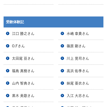
受験体験記
江口 勝之さん
水嶋 章貴さん
O.Fさん
篠原 剛さん
太田尾 亘さん
川上 晃司さん
福島 真樹さん
高浜 佑季さん
山内 智典さん
妹尾 亜衣さん
黒木 美歌さん
入江 大志さん