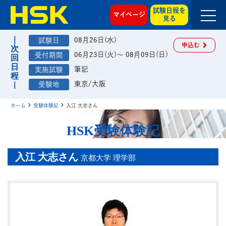
試験日程を
マイページ
見る
08月26日(水)
申込む
06月23日(火)～ 08月09日(日)
筆記
東京/大阪
ホーム
受験体験記
入江 大志さん
HSK受験体験記
入江 大志さん
京都大学 理学部