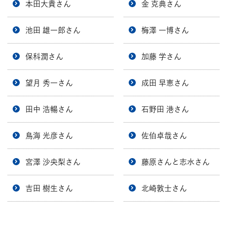
本田大貴さん
金 克典さん
池田 雄一郎さん
梅澤 一博さん
保科潤さん
加藤 学さん
望月 秀一さん
成田 早恵さん
田中 浩暢さん
石野田 港さん
鳥海 光彦さん
佐伯卓哉さん
宮澤 沙央梨さん
藤原さんと志水さん
吉田 樹生さん
北崎敦士さん