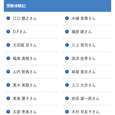
受験体験記
江口 勝之さん
水嶋 章貴さん
O.Fさん
篠原 剛さん
太田尾 亘さん
川上 晃司さん
福島 真樹さん
高浜 佑季さん
山内 智典さん
妹尾 亜衣さん
黒木 美歌さん
入江 大志さん
君島 優子さん
前田 雄一郎さん
石倉 恵美さん
木村 早友子さん