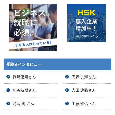
受験者インタビュー
岡﨑優奈さん
高森 洪輝さん
新谷弘樹さん
吉田 遼路さん
鳥海 篤 さん
工藤 優佑さん