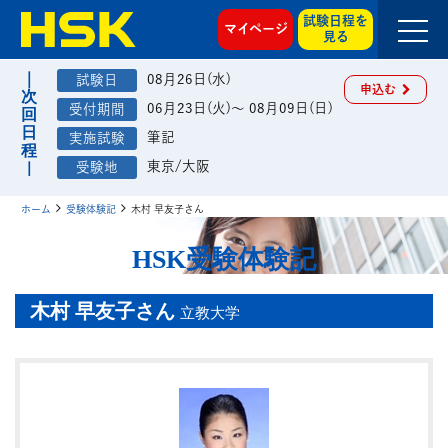
試験日程を
マイページ
見る
08月26日(水)
申込む
06月23日(火)～ 08月09日(日)
筆記
東京/大阪
ホーム
受験体験記
木村 早友子さん
HSK受験体験記
木村 早友子さん
立教大学