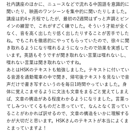
社内講座のほかに、ニュースなどで流れる中国語を意識的に
聞いたり、映画のワンシーンを集中的に聞いたりしました。
講座は約4ヶ月程でしたが、最初の2週間はずっと声調とピン
インの練習で、これがすごく嫌でした。そういう才能が全く
なく、音を高く出したり低く出したりすることが苦手でした
ね。でもこれを徹底的にやってもらっていたので、徐々に聞
き取れるようになり喋れるようになったので効果を実感して
います。英語もそうですが聞き取れない言葉は喋れないし、
喋れない言葉は聞き取れないですね。
あとはHSKのテキストも勉強しました。テキストに付いてい
る音源を通勤電車の中で聞き、帰宅後テキストを見ないで音
声だけで書き写すというのを毎日1時間やっていました。身
体に覚えこませるように文法も文章をまるごと覚えてしまえ
ば、文章の構造がある程度わかるようになりました。言葉っ
てしみついてくるものだと思っていて、なんとなく言ってい
ることがわかれば訳せるので、文章の構造をいかに理解する
かが大切だと思います。HSKさんのテキストが本当によくま
とまっていますよ！