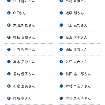
江口 勝之さん
水嶋 章貴さん
O.Fさん
篠原 剛さん
太田尾 亘さん
川上 晃司さん
福島 真樹さん
高浜 佑季さん
山内 智典さん
妹尾 亜衣さん
黒木 美歌さん
入江 大志さん
君島 優子さん
前田 雄一郎さん
石倉 恵美さん
木村 早友子さん
岡崎 藍さん
宮﨑 久美子さん