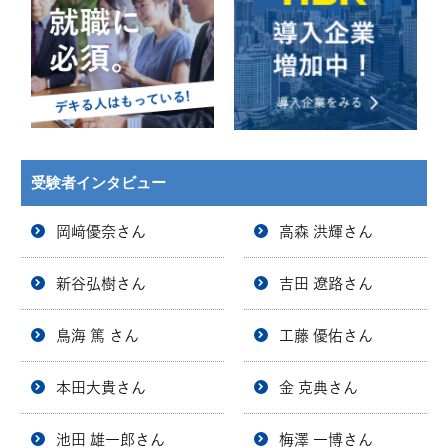
受験者インタビュー
岡﨑優奈さん
高森 洪輝さん
新谷弘樹さん
吉田 遼路さん
鳥海 篤 さん
工藤 優佑さん
本田大貴さん
金 克典さん
池田 雄一郎さん
梅澤 一博さん