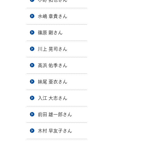
水嶋 章貴さん
篠原 剛さん
川上 晃司さん
高浜 佑季さん
妹尾 亜衣さん
入江 大志さん
前田 雄一郎さん
木村 早友子さん