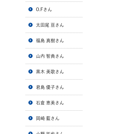
O.Fさん
太田尾 亘さん
福島 真樹さん
山内 智典さん
黒木 美歌さん
君島 優子さん
石倉 恵美さん
岡崎 藍さん
小野 拓也さん