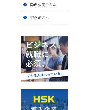
宮﨑 久美子さん
平野 愛さん