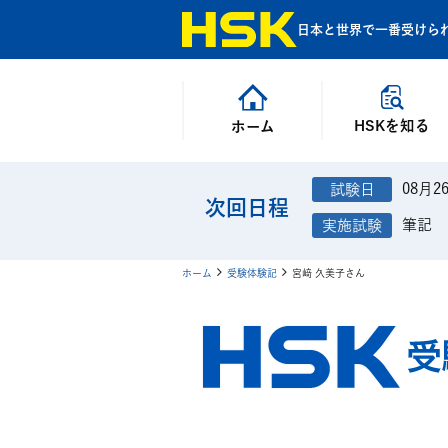
日本と世界で一番受けら
HSKを知る
ホーム
08月2
次回日程
筆記
ホーム
受験体験記
宮﨑 久美子さん