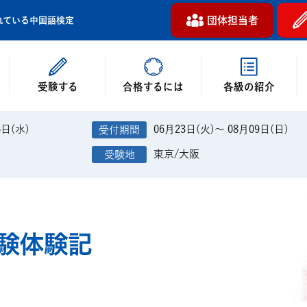
団体担当者
れている中国語検定
受験する
各級の紹介
合格するには
6日(水)
06月23日(火)～ 08月09日(日)
東京/大阪