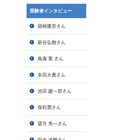
受験者インタビュー
岡﨑優奈さん
新谷弘樹さん
鳥海 篤 さん
本田大貴さん
池田 雄一郎さん
保科潤さん
望月 秀一さん
田中 浩暢さん